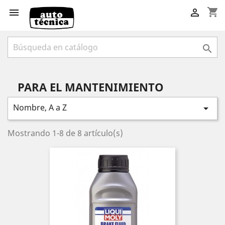
shopping_cart



PARA EL MANTENIMIENTO
Nombre, A a Z

Mostrando 1-8 de 8 artículo(s)