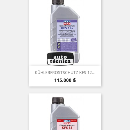
KÜHLERFROSTSCHUTZ KFS 12...
Precio
115.000 ₲