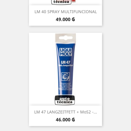
LM 40 SPRAY MULTIFUNCIONAL
Precio
49.000 ₲
LM 47 LANGZEITFETT + MoS2 -...
Precio
46.000 ₲