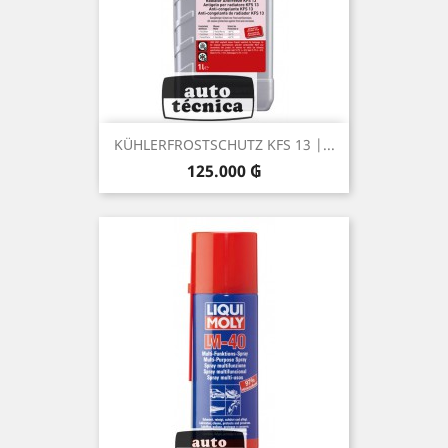
KÜHLERFROSTSCHUTZ KFS 13 |...
Precio
125.000 ₲